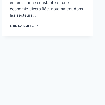
en croissance constante et une
économie diversifiée, notamment dans
les secteurs…
INVESTIR
LIRE LA SUITE
À
TOULOUSE
:
ANALYSE
DE
LA
RENTABILITÉ
PAR
QUARTIER
EN
2024