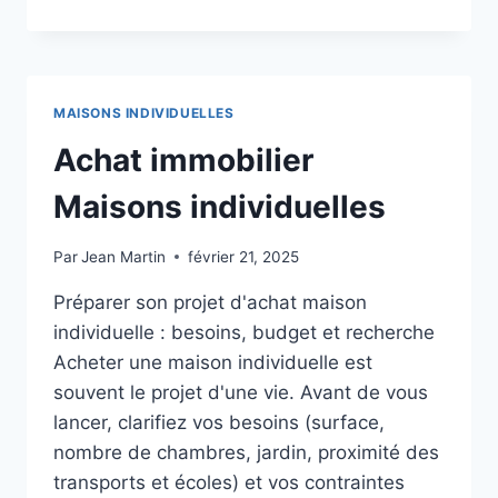
5
ÉTAPES
CRUCIALES
POUR
ACHETER
MAISONS INDIVIDUELLES
UNE
MAISON
Achat immobilier
INDIVIDUELLE
À
Maisons individuelles
TOULOUSE
EN
Par
Jean Martin
février 21, 2025
TOUTE
SÉRÉNITÉ
Préparer son projet d'achat maison
individuelle : besoins, budget et recherche
Acheter une maison individuelle est
souvent le projet d'une vie. Avant de vous
lancer, clarifiez vos besoins (surface,
nombre de chambres, jardin, proximité des
transports et écoles) et vos contraintes