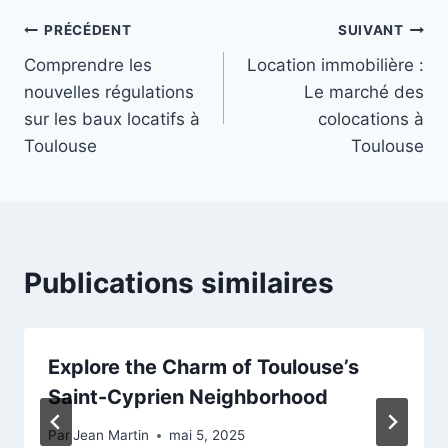
Navigation
PRÉCÉDENT
SUIVANT
Comprendre les
Location immobilière :
de
nouvelles régulations
Le marché des
l’article
sur les baux locatifs à
colocations à
Toulouse
Toulouse
Publications similaires
Explore the Charm of Toulouse’s
Saint-Cyprien Neighborhood
Par
Jean Martin
mai 5, 2025