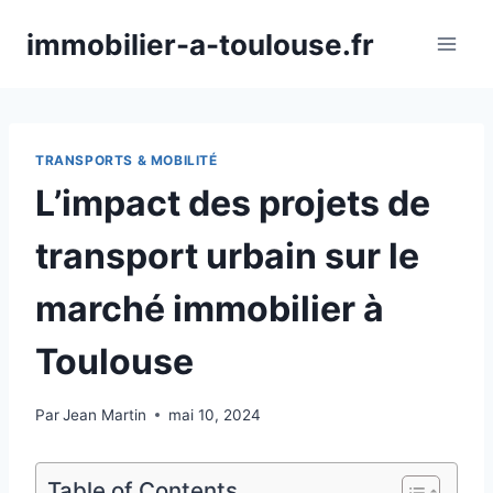
Aller
immobilier-a-toulouse.fr
au
contenu
TRANSPORTS & MOBILITÉ
L’impact des projets de
transport urbain sur le
marché immobilier à
Toulouse
Par
Jean Martin
mai 10, 2024
Table of Contents